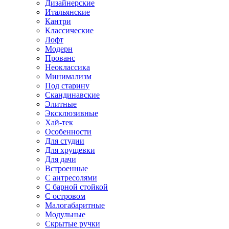
Дизайнерские
Итальянские
Кантри
Классические
Лофт
Модерн
Прованс
Неоклассика
Минимализм
Под старину
Скандинавские
Элитные
Эксклюзивные
Хай-тек
Особенности
Для студии
Для хрущевки
Для дачи
Встроенные
С антресолями
С барной стойкой
С островом
Малогабаритные
Модульные
Скрытые ручки