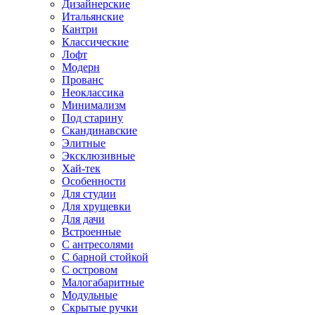
Дизайнерские
Итальянские
Кантри
Классические
Лофт
Модерн
Прованс
Неоклассика
Минимализм
Под старину
Скандинавские
Элитные
Эксклюзивные
Хай-тек
Особенности
Для студии
Для хрущевки
Для дачи
Встроенные
С антресолями
С барной стойкой
С островом
Малогабаритные
Модульные
Скрытые ручки