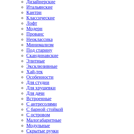
Дизайнерские
Итальянские
Кантри
Классические
Лофт
Модерн
Прованс
Неоклассика
Минимализм
Под старину
Скандинавские
Элитные
Эксклюзивные
Хай-тек
Особенности
Для студии
Для хрущевки
Для дачи
Встроенные
С антресолями
С барной стойкой
С островом
Малогабаритные
Модульные
Скрытые ручки