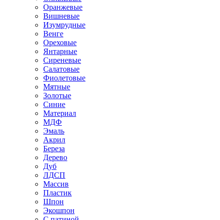
Оранжевые
Вишневые
Изумрудные
Венге
Ореховые
Янтарные
Сиреневые
Салатовые
Фиолетовые
Мятные
Золотые
Синие
Материал
МДФ
Эмаль
Акрил
Береза
Дерево
Дуб
ЛДСП
Массив
Пластик
Шпон
Экошпон
С патиной