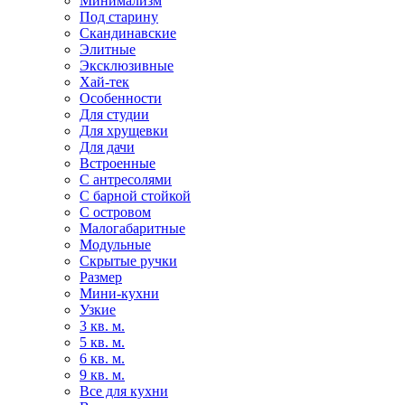
Минимализм
Под старину
Скандинавские
Элитные
Эксклюзивные
Хай-тек
Особенности
Для студии
Для хрущевки
Для дачи
Встроенные
С антресолями
С барной стойкой
С островом
Малогабаритные
Модульные
Скрытые ручки
Размер
Мини-кухни
Узкие
3 кв. м.
5 кв. м.
6 кв. м.
9 кв. м.
Все для кухни