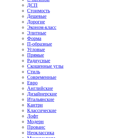
ДСП
Стоимость
Дешевые
Дорогие
Эконом-класс
Элитные
Форма
П-образные
Угловые
Прямые
Радиусные
Скошенные углы
Стиль
Современные
Евро
Английские
Дизайнерские
Итальянские
Кантри
Классические
Лофт
Модерн
Прованс
Неоклассика