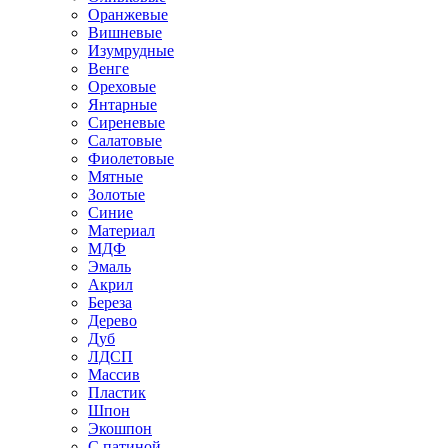
Оранжевые
Вишневые
Изумрудные
Венге
Ореховые
Янтарные
Сиреневые
Салатовые
Фиолетовые
Мятные
Золотые
Синие
Материал
МДФ
Эмаль
Акрил
Береза
Дерево
Дуб
ЛДСП
Массив
Пластик
Шпон
Экошпон
С патиной