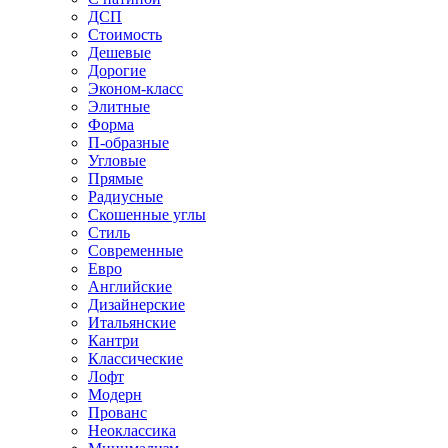
ДСП
Стоимость
Дешевые
Дорогие
Эконом-класс
Элитные
Форма
П-образные
Угловые
Прямые
Радиусные
Скошенные углы
Стиль
Современные
Евро
Английские
Дизайнерские
Итальянские
Кантри
Классические
Лофт
Модерн
Прованс
Неоклассика