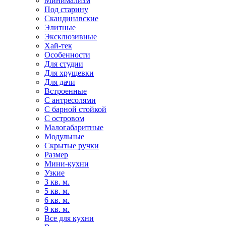
Минимализм
Под старину
Скандинавские
Элитные
Эксклюзивные
Хай-тек
Особенности
Для студии
Для хрущевки
Для дачи
Встроенные
С антресолями
С барной стойкой
С островом
Малогабаритные
Модульные
Скрытые ручки
Размер
Мини-кухни
Узкие
3 кв. м.
5 кв. м.
6 кв. м.
9 кв. м.
Все для кухни