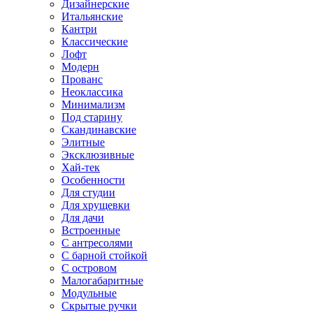
Дизайнерские
Итальянские
Кантри
Классические
Лофт
Модерн
Прованс
Неоклассика
Минимализм
Под старину
Скандинавские
Элитные
Эксклюзивные
Хай-тек
Особенности
Для студии
Для хрущевки
Для дачи
Встроенные
С антресолями
С барной стойкой
С островом
Малогабаритные
Модульные
Скрытые ручки