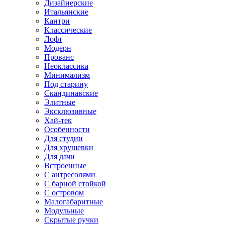
Дизайнерские
Итальянские
Кантри
Классические
Лофт
Модерн
Прованс
Неоклассика
Минимализм
Под старину
Скандинавские
Элитные
Эксклюзивные
Хай-тек
Особенности
Для студии
Для хрущевки
Для дачи
Встроенные
С антресолями
С барной стойкой
С островом
Малогабаритные
Модульные
Скрытые ручки