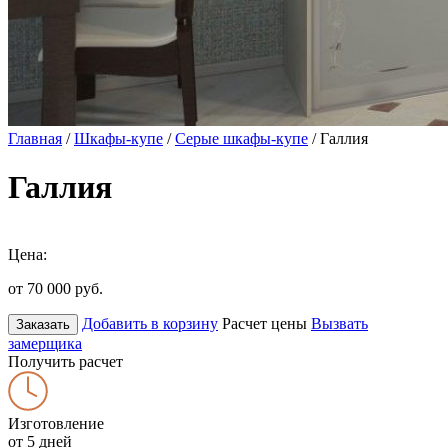
Главная
/
Шкафы-купе
/
Серые шкафы-купе
/ Галлия
Галлия
Цена:
от 70 000
руб.
Добавить в корзину
Расчет цены
Вызвать
Заказать
замерщика
Получить расчет
Изготовление
от 5 дней