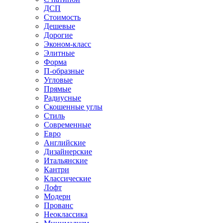
ДСП
Стоимость
Дешевые
Дорогие
Эконом-класс
Элитные
Форма
П-образные
Угловые
Прямые
Радиусные
Скошенные углы
Стиль
Современные
Евро
Английские
Дизайнерские
Итальянские
Кантри
Классические
Лофт
Модерн
Прованс
Неоклассика