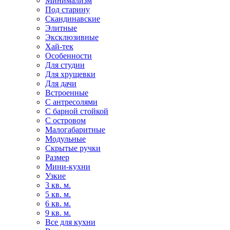
Минимализм
Под старину
Скандинавские
Элитные
Эксклюзивные
Хай-тек
Особенности
Для студии
Для хрущевки
Для дачи
Встроенные
С антресолями
С барной стойкой
С островом
Малогабаритные
Модульные
Скрытые ручки
Размер
Мини-кухни
Узкие
3 кв. м.
5 кв. м.
6 кв. м.
9 кв. м.
Все для кухни