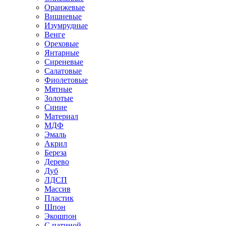
Оранжевые
Вишневые
Изумрудные
Венге
Ореховые
Янтарные
Сиреневые
Салатовые
Фиолетовые
Мятные
Золотые
Синие
Материал
МДФ
Эмаль
Акрил
Береза
Дерево
Дуб
ЛДСП
Массив
Пластик
Шпон
Экошпон
С патиной