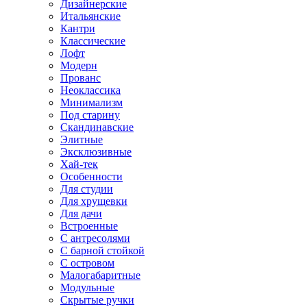
Дизайнерские
Итальянские
Кантри
Классические
Лофт
Модерн
Прованс
Неоклассика
Минимализм
Под старину
Скандинавские
Элитные
Эксклюзивные
Хай-тек
Особенности
Для студии
Для хрущевки
Для дачи
Встроенные
С антресолями
С барной стойкой
С островом
Малогабаритные
Модульные
Скрытые ручки