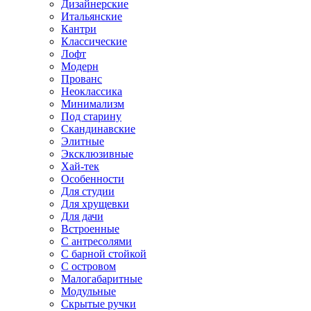
Дизайнерские
Итальянские
Кантри
Классические
Лофт
Модерн
Прованс
Неоклассика
Минимализм
Под старину
Скандинавские
Элитные
Эксклюзивные
Хай-тек
Особенности
Для студии
Для хрущевки
Для дачи
Встроенные
С антресолями
С барной стойкой
С островом
Малогабаритные
Модульные
Скрытые ручки