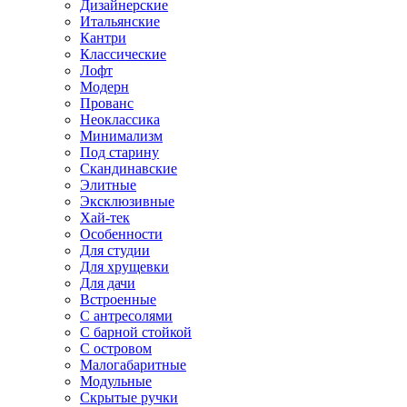
Дизайнерские
Итальянские
Кантри
Классические
Лофт
Модерн
Прованс
Неоклассика
Минимализм
Под старину
Скандинавские
Элитные
Эксклюзивные
Хай-тек
Особенности
Для студии
Для хрущевки
Для дачи
Встроенные
С антресолями
С барной стойкой
С островом
Малогабаритные
Модульные
Скрытые ручки