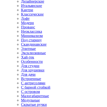
Дизайнерские
Итальянские
Кантри
Классические
Лофт
Модерн
Прованс
Неоклассика
Минимализм
Под старину
Скандинавские
Элитные
Эксклюзивные
Хай-тек
Особенности
Для студии
Для хрущевки
Для дачи
Встроенные
С антресолями
С барной стойкой
С островом
Малогабаритные
Модульные
Скрытые ручки