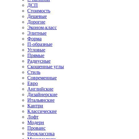
ДСП
Стоимость
Дешевые
Дорогие
Эконом-класс
Элитные
Форма
П-образные
Угловые
Прямые
Радиусные
Скошенные углы
Стиль
Современные
Евро
Английские
Дизайнерские
Итальянские
Кантри
Классические
Лофт
Модерн
Прованс
Неоклассика