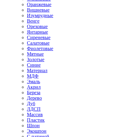
Оранжевые
Вишневые
Изумрудные
Венге
Ореховые
Янтарные
Сиреневые
Салатовые
Фиолетовые
Мятные
Золотые
Синие
Материал
МДФ
Эмаль
Акрил
Береза
Дерево
Дуб
ЛДСП
Массив
Пластик
Шпон
Экошпон
С патиной