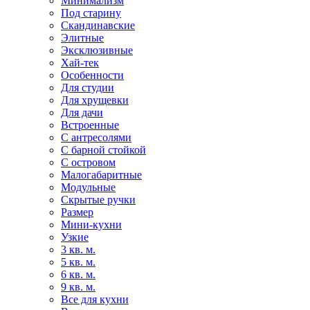
Минимализм
Под старину
Скандинавские
Элитные
Эксклюзивные
Хай-тек
Особенности
Для студии
Для хрущевки
Для дачи
Встроенные
С антресолями
С барной стойкой
С островом
Малогабаритные
Модульные
Скрытые ручки
Размер
Мини-кухни
Узкие
3 кв. м.
5 кв. м.
6 кв. м.
9 кв. м.
Все для кухни