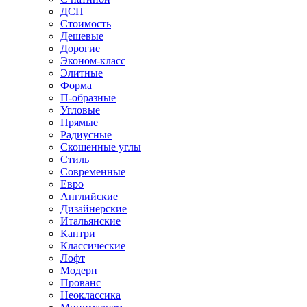
ДСП
Стоимость
Дешевые
Дорогие
Эконом-класс
Элитные
Форма
П-образные
Угловые
Прямые
Радиусные
Скошенные углы
Стиль
Современные
Евро
Английские
Дизайнерские
Итальянские
Кантри
Классические
Лофт
Модерн
Прованс
Неоклассика