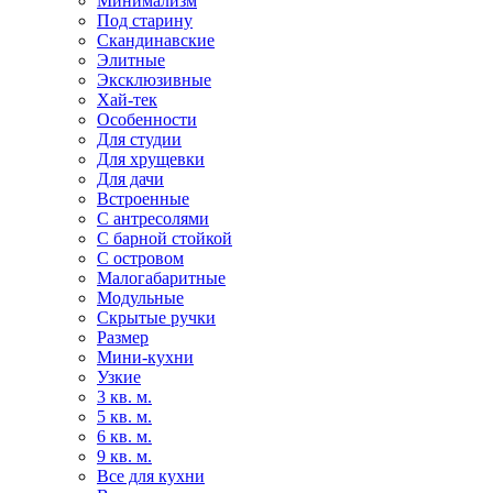
Минимализм
Под старину
Скандинавские
Элитные
Эксклюзивные
Хай-тек
Особенности
Для студии
Для хрущевки
Для дачи
Встроенные
С антресолями
С барной стойкой
С островом
Малогабаритные
Модульные
Скрытые ручки
Размер
Мини-кухни
Узкие
3 кв. м.
5 кв. м.
6 кв. м.
9 кв. м.
Все для кухни