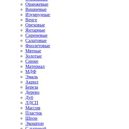
Оранжевые
Вишневые
Изумрудные
Венге
Ореховые
Янтарные
Сиреневые
Салатовые
Фиолетовые
Мятные
Золотые
Синие
Материал
МДФ
Эмаль
Акрил
Береза
Дерево
Дуб
ЛДСП
Массив
Пластик
Шпон
Экошпон
С патиной