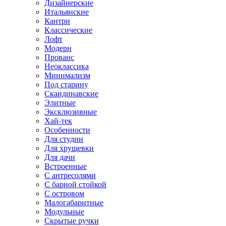
Дизайнерские
Итальянские
Кантри
Классические
Лофт
Модерн
Прованс
Неоклассика
Минимализм
Под старину
Скандинавские
Элитные
Эксклюзивные
Хай-тек
Особенности
Для студии
Для хрущевки
Для дачи
Встроенные
С антресолями
С барной стойкой
С островом
Малогабаритные
Модульные
Скрытые ручки