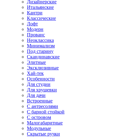
Дизайнерские
Итальянские
Кантри
Классические
Лофт
Модерн
Прованс
Неоклассика
Минимализм
Под старину
Скандинавские
Элитные
Эксклюзивные
Хай-тек
Особенности
Для студии
Для хрущевки
Для дачи
Встроенные
С антресолями
С барной стойкой
С островом
Малогабаритные
Модульные
Скрытые ручки