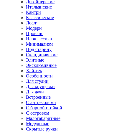
Дизайнерские
Итальянские
Кантри
Классические
Лофт
Модерн
Прованс
Неоклассика
Минимализм
Под старину
Скандинавские
Элитные
Эксклюзивные
Хай-тек
Особенности
Для студии
Для хрущевки
Для дачи
Встроенные
С антресолями
С барной стойкой
С островом
Малогабаритные
Модульные
Скрытые ручки