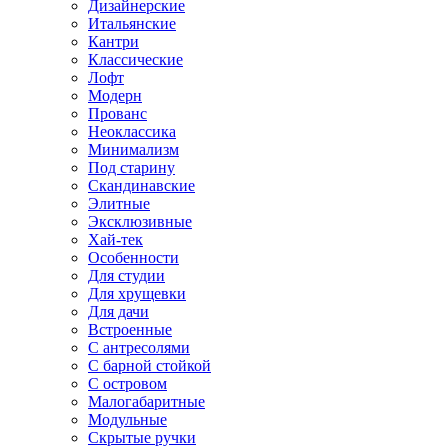
Дизайнерские
Итальянские
Кантри
Классические
Лофт
Модерн
Прованс
Неоклассика
Минимализм
Под старину
Скандинавские
Элитные
Эксклюзивные
Хай-тек
Особенности
Для студии
Для хрущевки
Для дачи
Встроенные
С антресолями
С барной стойкой
С островом
Малогабаритные
Модульные
Скрытые ручки