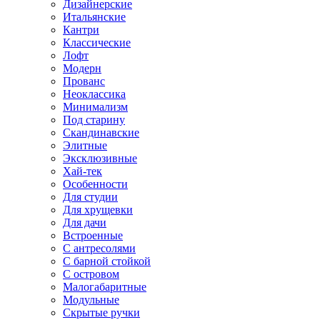
Дизайнерские
Итальянские
Кантри
Классические
Лофт
Модерн
Прованс
Неоклассика
Минимализм
Под старину
Скандинавские
Элитные
Эксклюзивные
Хай-тек
Особенности
Для студии
Для хрущевки
Для дачи
Встроенные
С антресолями
С барной стойкой
С островом
Малогабаритные
Модульные
Скрытые ручки