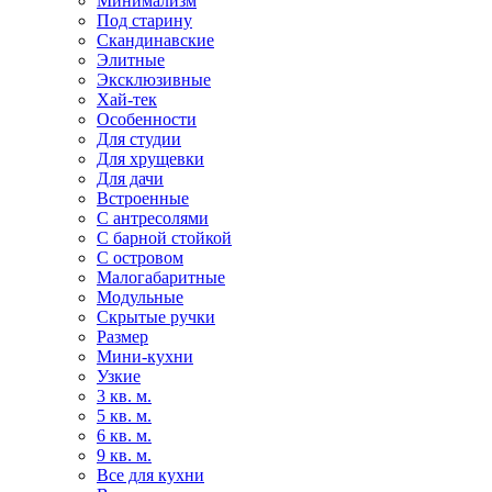
Минимализм
Под старину
Скандинавские
Элитные
Эксклюзивные
Хай-тек
Особенности
Для студии
Для хрущевки
Для дачи
Встроенные
С антресолями
С барной стойкой
С островом
Малогабаритные
Модульные
Скрытые ручки
Размер
Мини-кухни
Узкие
3 кв. м.
5 кв. м.
6 кв. м.
9 кв. м.
Все для кухни