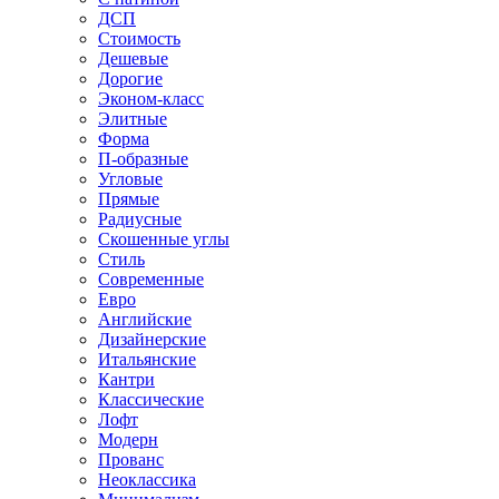
ДСП
Стоимость
Дешевые
Дорогие
Эконом-класс
Элитные
Форма
П-образные
Угловые
Прямые
Радиусные
Скошенные углы
Стиль
Современные
Евро
Английские
Дизайнерские
Итальянские
Кантри
Классические
Лофт
Модерн
Прованс
Неоклассика