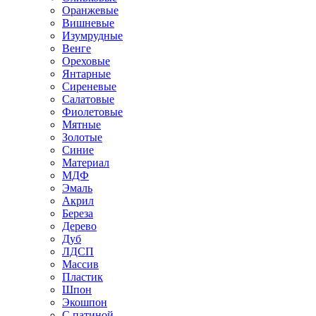
Оранжевые
Вишневые
Изумрудные
Венге
Ореховые
Янтарные
Сиреневые
Салатовые
Фиолетовые
Мятные
Золотые
Синие
Материал
МДФ
Эмаль
Акрил
Береза
Дерево
Дуб
ЛДСП
Массив
Пластик
Шпон
Экошпон
С патиной