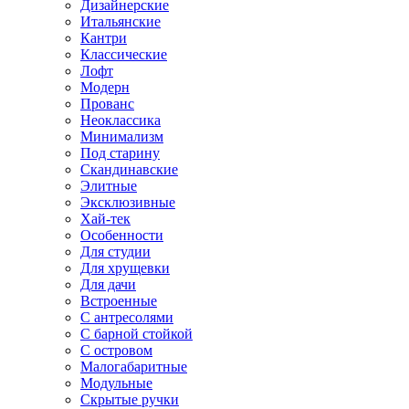
Дизайнерские
Итальянские
Кантри
Классические
Лофт
Модерн
Прованс
Неоклассика
Минимализм
Под старину
Скандинавские
Элитные
Эксклюзивные
Хай-тек
Особенности
Для студии
Для хрущевки
Для дачи
Встроенные
С антресолями
С барной стойкой
С островом
Малогабаритные
Модульные
Скрытые ручки