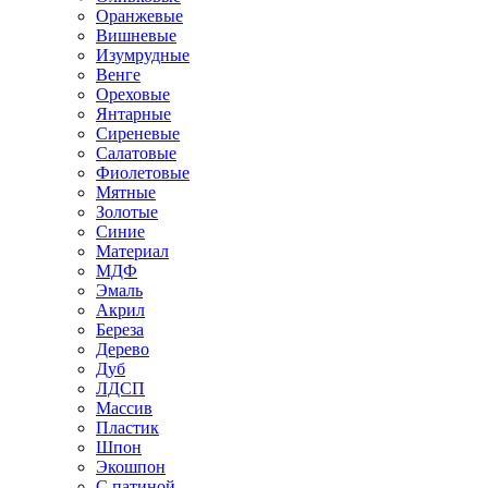
Оранжевые
Вишневые
Изумрудные
Венге
Ореховые
Янтарные
Сиреневые
Салатовые
Фиолетовые
Мятные
Золотые
Синие
Материал
МДФ
Эмаль
Акрил
Береза
Дерево
Дуб
ЛДСП
Массив
Пластик
Шпон
Экошпон
С патиной