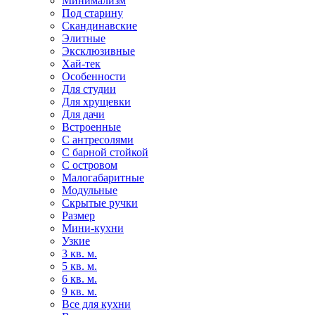
Минимализм
Под старину
Скандинавские
Элитные
Эксклюзивные
Хай-тек
Особенности
Для студии
Для хрущевки
Для дачи
Встроенные
С антресолями
С барной стойкой
С островом
Малогабаритные
Модульные
Скрытые ручки
Размер
Мини-кухни
Узкие
3 кв. м.
5 кв. м.
6 кв. м.
9 кв. м.
Все для кухни