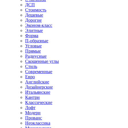
ДСП
Стоимость
Дешевые
Дорогие
Эконом-класс
Элитные
Форма
П-образные
Угловые
Прямые
Радиусные
Скошенные углы
Стиль
Современные
Евро
Английские
Дизайнерские
Итальянские
Кантри
Классические
Лофт
Модерн
Прованс
Неоклассика