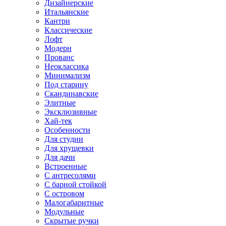
Дизайнерские
Итальянские
Кантри
Классические
Лофт
Модерн
Прованс
Неоклассика
Минимализм
Под старину
Скандинавские
Элитные
Эксклюзивные
Хай-тек
Особенности
Для студии
Для хрущевки
Для дачи
Встроенные
С антресолями
С барной стойкой
С островом
Малогабаритные
Модульные
Скрытые ручки