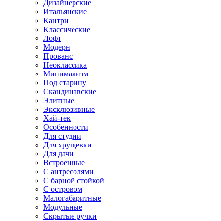
Дизайнерские
Итальянские
Кантри
Классические
Лофт
Модерн
Прованс
Неоклассика
Минимализм
Под старину
Скандинавские
Элитные
Эксклюзивные
Хай-тек
Особенности
Для студии
Для хрущевки
Для дачи
Встроенные
С антресолями
С барной стойкой
С островом
Малогабаритные
Модульные
Скрытые ручки