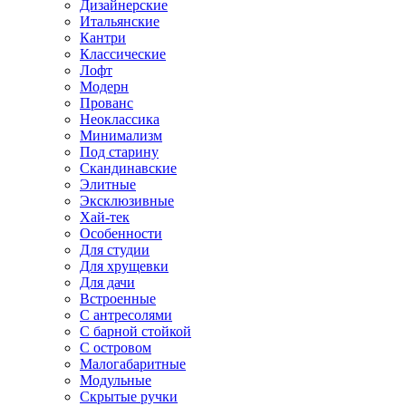
Дизайнерские
Итальянские
Кантри
Классические
Лофт
Модерн
Прованс
Неоклассика
Минимализм
Под старину
Скандинавские
Элитные
Эксклюзивные
Хай-тек
Особенности
Для студии
Для хрущевки
Для дачи
Встроенные
С антресолями
С барной стойкой
С островом
Малогабаритные
Модульные
Скрытые ручки