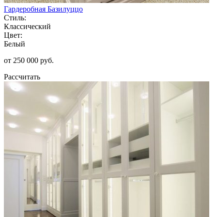
Гардеробная Базилуццо
Стиль:
Классический
Цвет:
Белый
от 250 000 руб.
Рассчитать