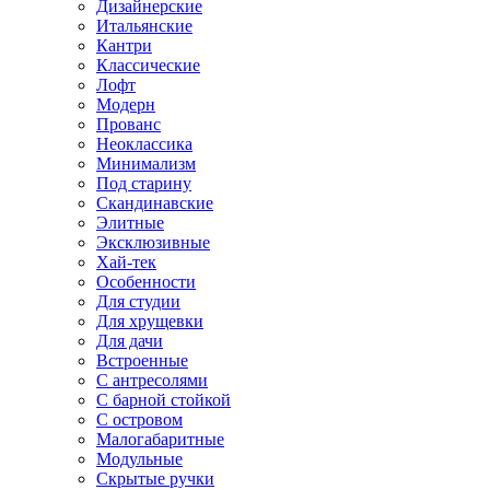
Дизайнерские
Итальянские
Кантри
Классические
Лофт
Модерн
Прованс
Неоклассика
Минимализм
Под старину
Скандинавские
Элитные
Эксклюзивные
Хай-тек
Особенности
Для студии
Для хрущевки
Для дачи
Встроенные
С антресолями
С барной стойкой
С островом
Малогабаритные
Модульные
Скрытые ручки