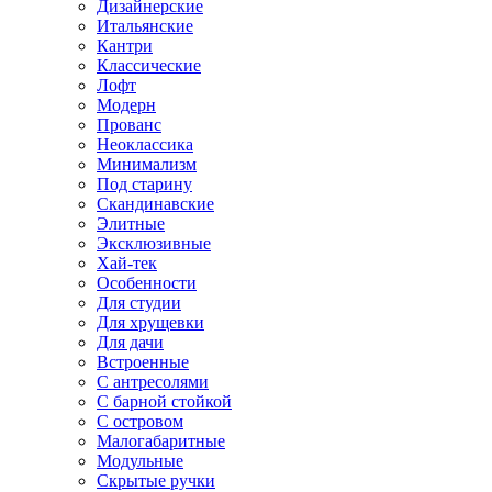
Дизайнерские
Итальянские
Кантри
Классические
Лофт
Модерн
Прованс
Неоклассика
Минимализм
Под старину
Скандинавские
Элитные
Эксклюзивные
Хай-тек
Особенности
Для студии
Для хрущевки
Для дачи
Встроенные
С антресолями
С барной стойкой
С островом
Малогабаритные
Модульные
Скрытые ручки