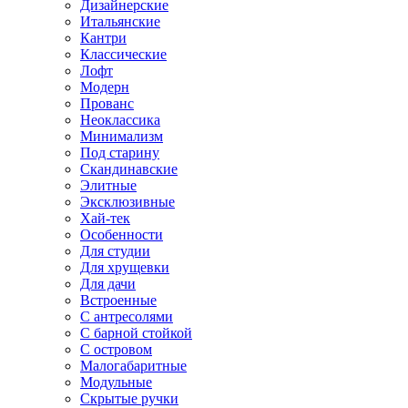
Дизайнерские
Итальянские
Кантри
Классические
Лофт
Модерн
Прованс
Неоклассика
Минимализм
Под старину
Скандинавские
Элитные
Эксклюзивные
Хай-тек
Особенности
Для студии
Для хрущевки
Для дачи
Встроенные
С антресолями
С барной стойкой
С островом
Малогабаритные
Модульные
Скрытые ручки