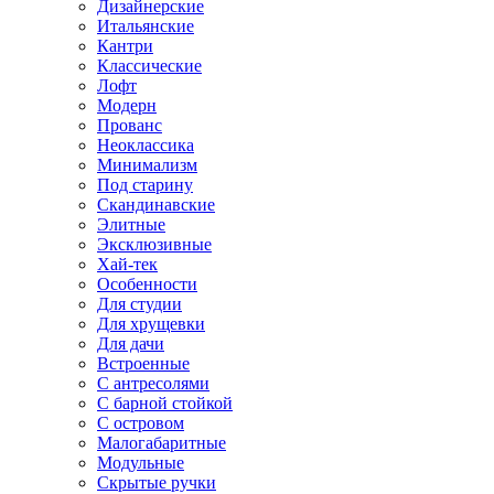
Дизайнерские
Итальянские
Кантри
Классические
Лофт
Модерн
Прованс
Неоклассика
Минимализм
Под старину
Скандинавские
Элитные
Эксклюзивные
Хай-тек
Особенности
Для студии
Для хрущевки
Для дачи
Встроенные
С антресолями
С барной стойкой
С островом
Малогабаритные
Модульные
Скрытые ручки