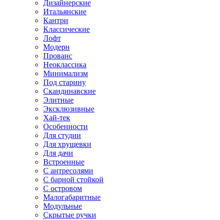
Дизайнерские
Итальянские
Кантри
Классические
Лофт
Модерн
Прованс
Неоклассика
Минимализм
Под старину
Скандинавские
Элитные
Эксклюзивные
Хай-тек
Особенности
Для студии
Для хрущевки
Для дачи
Встроенные
С антресолями
С барной стойкой
С островом
Малогабаритные
Модульные
Скрытые ручки