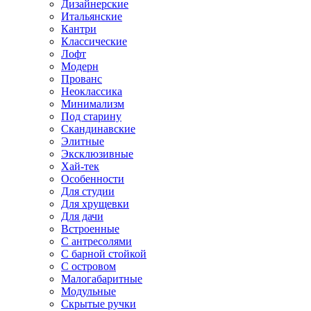
Дизайнерские
Итальянские
Кантри
Классические
Лофт
Модерн
Прованс
Неоклассика
Минимализм
Под старину
Скандинавские
Элитные
Эксклюзивные
Хай-тек
Особенности
Для студии
Для хрущевки
Для дачи
Встроенные
С антресолями
С барной стойкой
С островом
Малогабаритные
Модульные
Скрытые ручки