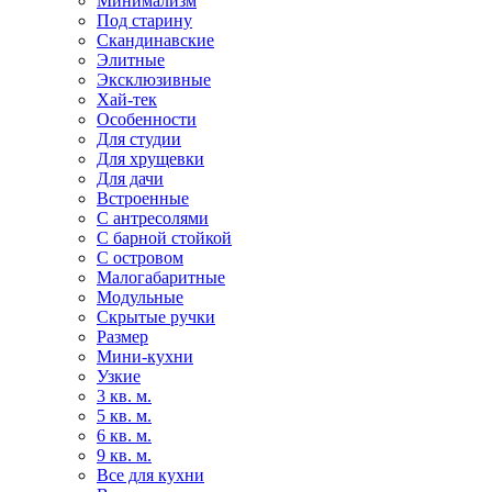
Минимализм
Под старину
Скандинавские
Элитные
Эксклюзивные
Хай-тек
Особенности
Для студии
Для хрущевки
Для дачи
Встроенные
С антресолями
С барной стойкой
С островом
Малогабаритные
Модульные
Скрытые ручки
Размер
Мини-кухни
Узкие
3 кв. м.
5 кв. м.
6 кв. м.
9 кв. м.
Все для кухни