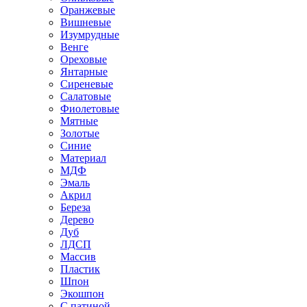
Оранжевые
Вишневые
Изумрудные
Венге
Ореховые
Янтарные
Сиреневые
Салатовые
Фиолетовые
Мятные
Золотые
Синие
Материал
МДФ
Эмаль
Акрил
Береза
Дерево
Дуб
ЛДСП
Массив
Пластик
Шпон
Экошпон
С патиной