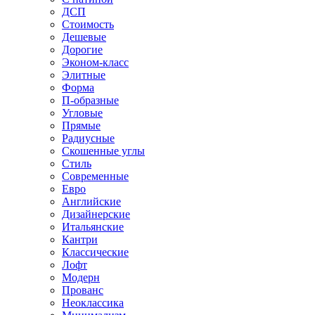
ДСП
Стоимость
Дешевые
Дорогие
Эконом-класс
Элитные
Форма
П-образные
Угловые
Прямые
Радиусные
Скошенные углы
Стиль
Современные
Евро
Английские
Дизайнерские
Итальянские
Кантри
Классические
Лофт
Модерн
Прованс
Неоклассика