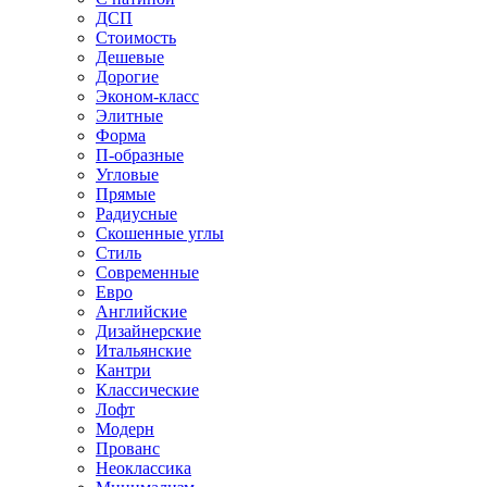
ДСП
Стоимость
Дешевые
Дорогие
Эконом-класс
Элитные
Форма
П-образные
Угловые
Прямые
Радиусные
Скошенные углы
Стиль
Современные
Евро
Английские
Дизайнерские
Итальянские
Кантри
Классические
Лофт
Модерн
Прованс
Неоклассика