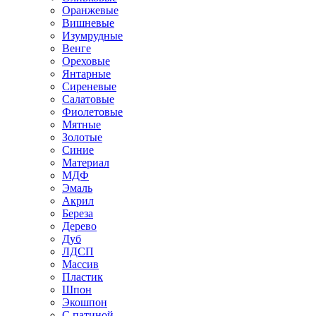
Оранжевые
Вишневые
Изумрудные
Венге
Ореховые
Янтарные
Сиреневые
Салатовые
Фиолетовые
Мятные
Золотые
Синие
Материал
МДФ
Эмаль
Акрил
Береза
Дерево
Дуб
ЛДСП
Массив
Пластик
Шпон
Экошпон
С патиной