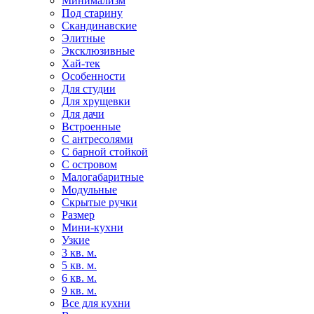
Минимализм
Под старину
Скандинавские
Элитные
Эксклюзивные
Хай-тек
Особенности
Для студии
Для хрущевки
Для дачи
Встроенные
С антресолями
С барной стойкой
С островом
Малогабаритные
Модульные
Скрытые ручки
Размер
Мини-кухни
Узкие
3 кв. м.
5 кв. м.
6 кв. м.
9 кв. м.
Все для кухни