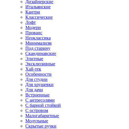
Дизайнерские
Итальянские
Кантри
Классические
Лофт
Модерн
Прованс
Неоклассика
Минимализм
Под старину
Скандинавские
Элитные
Эксклюзивные
Хай-тек
Особенности
Для студии
Для хрущевки
Для дачи
Встроенные
С антресолями
С барной стойкой
С островом
Малогабаритные
Модульные
Скрытые ручки