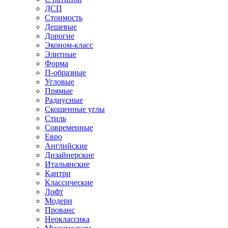
ДСП
Стоимость
Дешевые
Дорогие
Эконом-класс
Элитные
Форма
П-образные
Угловые
Прямые
Радиусные
Скошенные углы
Стиль
Современные
Евро
Английские
Дизайнерские
Итальянские
Кантри
Классические
Лофт
Модерн
Прованс
Неоклассика