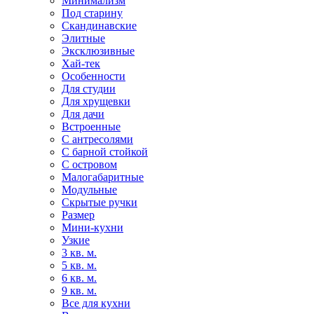
Минимализм
Под старину
Скандинавские
Элитные
Эксклюзивные
Хай-тек
Особенности
Для студии
Для хрущевки
Для дачи
Встроенные
С антресолями
С барной стойкой
С островом
Малогабаритные
Модульные
Скрытые ручки
Размер
Мини-кухни
Узкие
3 кв. м.
5 кв. м.
6 кв. м.
9 кв. м.
Все для кухни