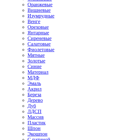
Оранжевые
Вишневые
Изумрудные
Венге
Ореховые
Янтарные
Сиреневые
Салатовые
Фиолетовые
Мятные
Золотые
Синие
Материал
МДФ
Эмаль
Акрил
Береза
Дерево
Дуб
ЛДСП
Массив
Пластик
Шпон
Экошпон
С патиной