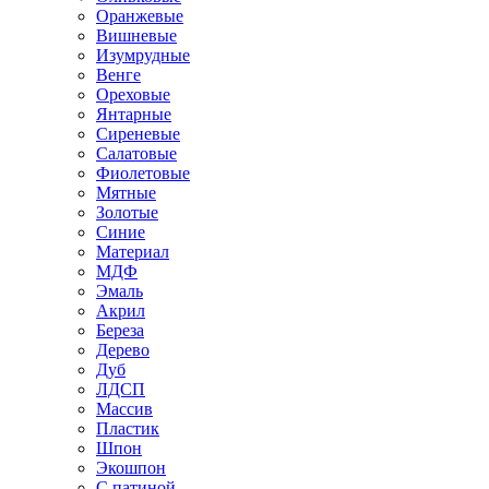
Оранжевые
Вишневые
Изумрудные
Венге
Ореховые
Янтарные
Сиреневые
Салатовые
Фиолетовые
Мятные
Золотые
Синие
Материал
МДФ
Эмаль
Акрил
Береза
Дерево
Дуб
ЛДСП
Массив
Пластик
Шпон
Экошпон
С патиной