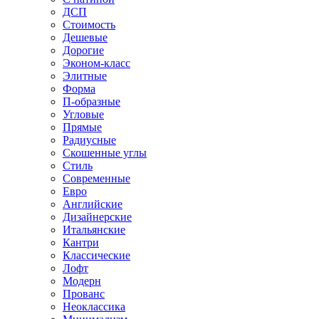
ДСП
Стоимость
Дешевые
Дорогие
Эконом-класс
Элитные
Форма
П-образные
Угловые
Прямые
Радиусные
Скошенные углы
Стиль
Современные
Евро
Английские
Дизайнерские
Итальянские
Кантри
Классические
Лофт
Модерн
Прованс
Неоклассика