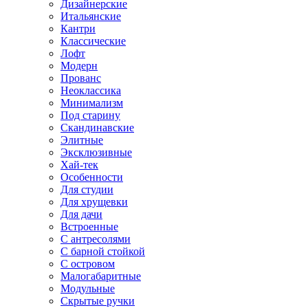
Дизайнерские
Итальянские
Кантри
Классические
Лофт
Модерн
Прованс
Неоклассика
Минимализм
Под старину
Скандинавские
Элитные
Эксклюзивные
Хай-тек
Особенности
Для студии
Для хрущевки
Для дачи
Встроенные
С антресолями
С барной стойкой
С островом
Малогабаритные
Модульные
Скрытые ручки