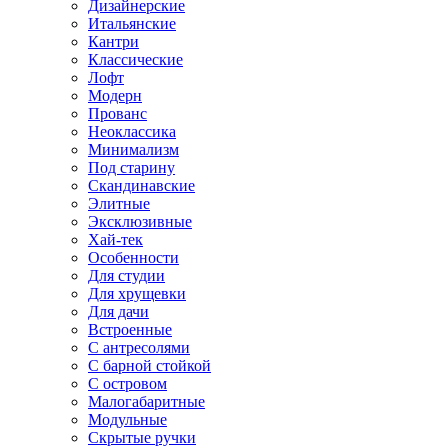
Дизайнерские
Итальянские
Кантри
Классические
Лофт
Модерн
Прованс
Неоклассика
Минимализм
Под старину
Скандинавские
Элитные
Эксклюзивные
Хай-тек
Особенности
Для студии
Для хрущевки
Для дачи
Встроенные
С антресолями
С барной стойкой
С островом
Малогабаритные
Модульные
Скрытые ручки