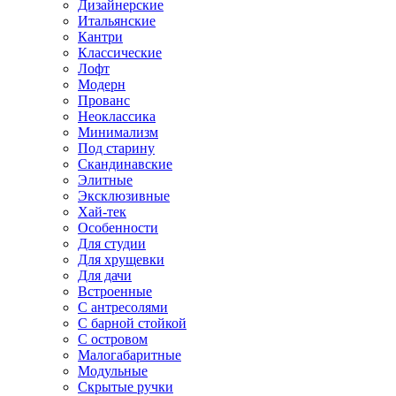
Дизайнерские
Итальянские
Кантри
Классические
Лофт
Модерн
Прованс
Неоклассика
Минимализм
Под старину
Скандинавские
Элитные
Эксклюзивные
Хай-тек
Особенности
Для студии
Для хрущевки
Для дачи
Встроенные
С антресолями
С барной стойкой
С островом
Малогабаритные
Модульные
Скрытые ручки