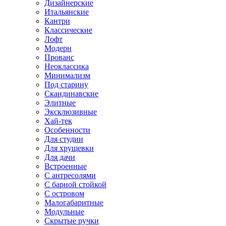
Дизайнерские
Итальянские
Кантри
Классические
Лофт
Модерн
Прованс
Неоклассика
Минимализм
Под старину
Скандинавские
Элитные
Эксклюзивные
Хай-тек
Особенности
Для студии
Для хрущевки
Для дачи
Встроенные
С антресолями
С барной стойкой
С островом
Малогабаритные
Модульные
Скрытые ручки