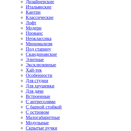
Дизайнерские
Итальянские
Кантри
Классические
Лофт
Модерн
Прованс
Неоклассика
Минимализм
Под старину
Скандинавские
Элитные
Эксклюзивные
Хай-тек
Особенности
Для студии
Для хрущевки
Для дачи
Встроенные
С антресолями
С барной стойкой
С островом
Малогабаритные
Модульные
Скрытые ручки