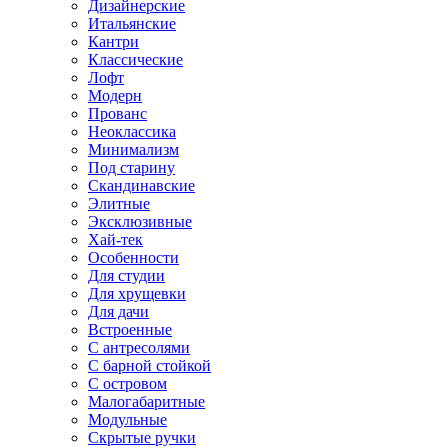
Дизайнерские
Итальянские
Кантри
Классические
Лофт
Модерн
Прованс
Неоклассика
Минимализм
Под старину
Скандинавские
Элитные
Эксклюзивные
Хай-тек
Особенности
Для студии
Для хрущевки
Для дачи
Встроенные
С антресолями
С барной стойкой
С островом
Малогабаритные
Модульные
Скрытые ручки