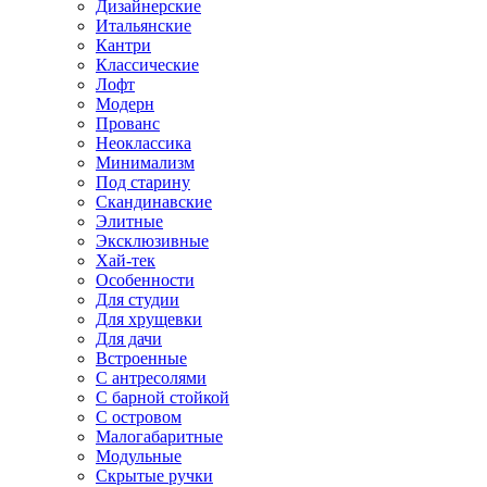
Дизайнерские
Итальянские
Кантри
Классические
Лофт
Модерн
Прованс
Неоклассика
Минимализм
Под старину
Скандинавские
Элитные
Эксклюзивные
Хай-тек
Особенности
Для студии
Для хрущевки
Для дачи
Встроенные
С антресолями
С барной стойкой
С островом
Малогабаритные
Модульные
Скрытые ручки