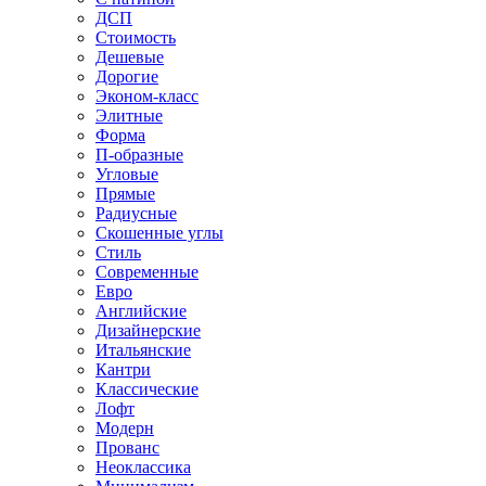
ДСП
Стоимость
Дешевые
Дорогие
Эконом-класс
Элитные
Форма
П-образные
Угловые
Прямые
Радиусные
Скошенные углы
Стиль
Современные
Евро
Английские
Дизайнерские
Итальянские
Кантри
Классические
Лофт
Модерн
Прованс
Неоклассика