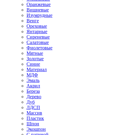
Оранжевые
Вишневые
Изумрудные
Венге
Ореховые
Янтарные
Сиреневые
Салатовые
Фиолетовые
Мятные
Золотые
Синие
Материал
МДФ
Эмаль
Акрил
Береза
Дерево
Дуб
ЛДСП
Массив
Пластик
Шпон
Экошпон
С патиной