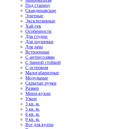
Минимализм
Под старину
Скандинавские
Элитные
Эксклюзивные
Хай-тек
Особенности
Для студии
Для хрущевки
Для дачи
Встроенные
С антресолями
С барной стойкой
С островом
Малогабаритные
Модульные
Скрытые ручки
Размер
Мини-кухни
Узкие
3 кв. м.
5 кв. м.
6 кв. м.
9 кв. м.
Все для кухни