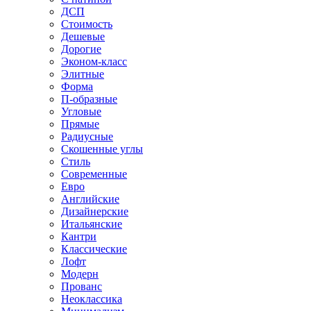
ДСП
Стоимость
Дешевые
Дорогие
Эконом-класс
Элитные
Форма
П-образные
Угловые
Прямые
Радиусные
Скошенные углы
Стиль
Современные
Евро
Английские
Дизайнерские
Итальянские
Кантри
Классические
Лофт
Модерн
Прованс
Неоклассика