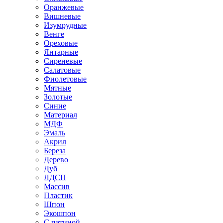
Оранжевые
Вишневые
Изумрудные
Венге
Ореховые
Янтарные
Сиреневые
Салатовые
Фиолетовые
Мятные
Золотые
Синие
Материал
МДФ
Эмаль
Акрил
Береза
Дерево
Дуб
ЛДСП
Массив
Пластик
Шпон
Экошпон
С патиной