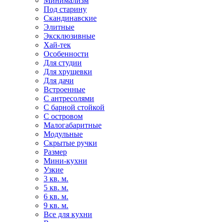
Минимализм
Под старину
Скандинавские
Элитные
Эксклюзивные
Хай-тек
Особенности
Для студии
Для хрущевки
Для дачи
Встроенные
С антресолями
С барной стойкой
С островом
Малогабаритные
Модульные
Скрытые ручки
Размер
Мини-кухни
Узкие
3 кв. м.
5 кв. м.
6 кв. м.
9 кв. м.
Все для кухни