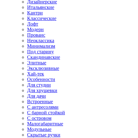
Дизайнерские
Итальянские
Кантри
Классические
Лофт
Модерн
Прованс
Неоклассика
Минимализм
Под старину
Скандинавские
Элитные
Эксклюзивные
Хай-тек
Особенности
Для студии
Для хрущевки
Для дачи
Встроенные
С антресолями
С барной стойкой
С островом
Малогабаритные
Модульные
Скрытые ручки