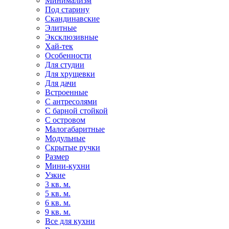
Минимализм
Под старину
Скандинавские
Элитные
Эксклюзивные
Хай-тек
Особенности
Для студии
Для хрущевки
Для дачи
Встроенные
С антресолями
С барной стойкой
С островом
Малогабаритные
Модульные
Скрытые ручки
Размер
Мини-кухни
Узкие
3 кв. м.
5 кв. м.
6 кв. м.
9 кв. м.
Все для кухни