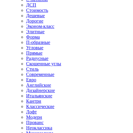
ДСП
Стоимость
Дешевые
Дорогие
Эконом-класс
Элитные
Форма
П-образные
Угловые
Прямые
Радиусные
Скошенные углы
Стиль
Современные
Евро
Английские
Дизайнерские
Итальянские
Кантри
Классические
Лофт
Модерн
Прованс
Неоклассика