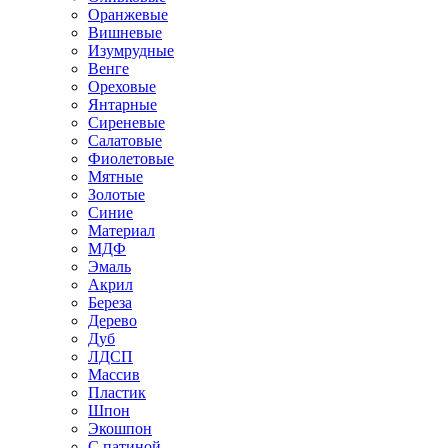
Оранжевые
Вишневые
Изумрудные
Венге
Ореховые
Янтарные
Сиреневые
Салатовые
Фиолетовые
Мятные
Золотые
Синие
Материал
МДФ
Эмаль
Акрил
Береза
Дерево
Дуб
ЛДСП
Массив
Пластик
Шпон
Экошпон
С патиной