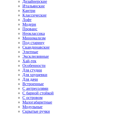
Дизайнерские
Итальянские
Кантри
Классические
Лофт
Модерн
Прованс
Неоклассика
Минимализм
Под старину
Скандинавские
Элитные
Эксклюзивные
Хай-тек
Особенности
Для студии
Для хрущевки
Для дачи
Встроенные
С антресолями
С барной стойкой
С островом
Малогабаритные
Модульные
Скрытые ручки