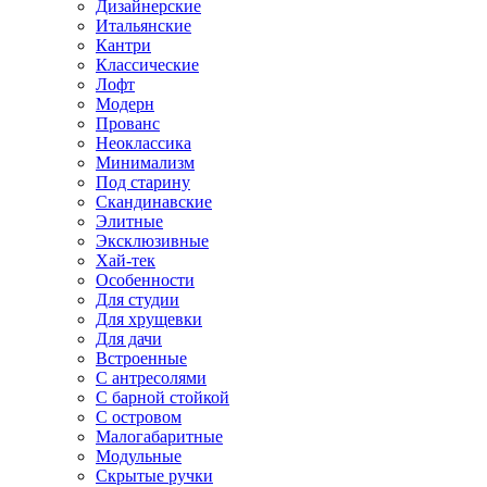
Дизайнерские
Итальянские
Кантри
Классические
Лофт
Модерн
Прованс
Неоклассика
Минимализм
Под старину
Скандинавские
Элитные
Эксклюзивные
Хай-тек
Особенности
Для студии
Для хрущевки
Для дачи
Встроенные
С антресолями
С барной стойкой
С островом
Малогабаритные
Модульные
Скрытые ручки