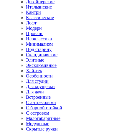
Дизайнерские
Итальянские
Кантри
Классические
Лофт
Модерн
Прованс
Неоклассика
Минимализм
Под старину
Скандинавские
Элитные
Эксклюзивные
Хай-тек
Особенности
Для студии
Для хрущевки
Для дачи
Встроенные
С антресолями
С барной стойкой
С островом
Малогабаритные
Модульные
Скрытые ручки